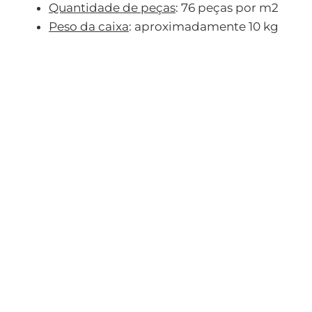
Quantidade de peças
: 76 peças por m2
Peso da caixa
: aproximadamente 10 kg
Revestimento Tijolinho
Revestimento Tijolinho
Preto Retificado
Cinza Ferrugem
Retificado