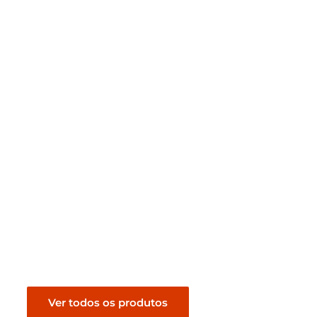
jolinho Preto
Revestimento Tijolinho Cinza
Ferrugem Retificado
R$
189,00
nto
Pedir orçamento
Ver todos os produtos