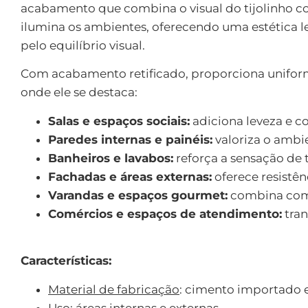
acabamento que combina o visual do tijolinho c
ilumina os ambientes, oferecendo uma estética l
pelo equilíbrio visual.
Com acabamento retificado, proporciona uniform
onde ele se destaca:
Salas e espaços sociais:
adiciona leveza e c
Paredes internas e painéis:
valoriza o ambi
Banheiros e lavabos:
reforça a sensação de 
Fachadas e áreas externas:
oferece resistên
Varandas e espaços gourmet:
combina com 
Comércios e espaços de atendimento:
tran
Características:
Material de fabricação
: cimento importado e
Uso
: áreas internas e externas