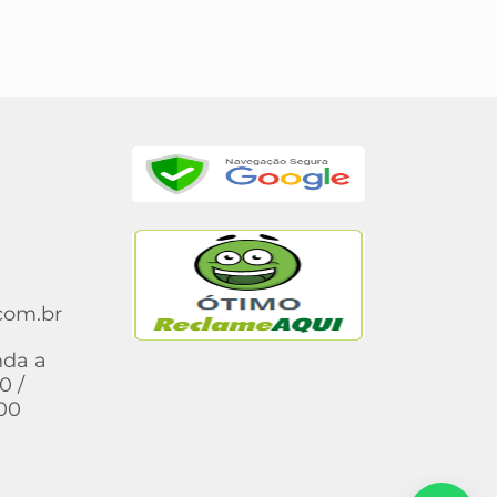
com.br
nda a
0 /
:00