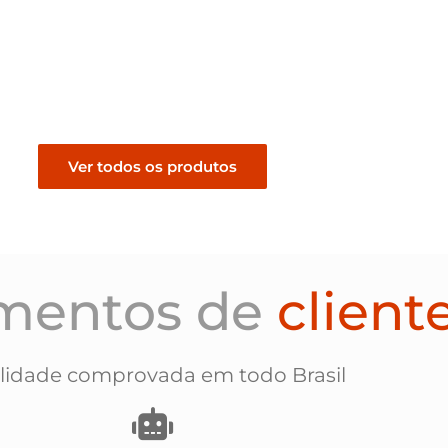
cado
Retificado
R$
179,00
nto
Pedir orçamento
Ver todos os produtos
mentos de
client
lidade comprovada em todo Brasil