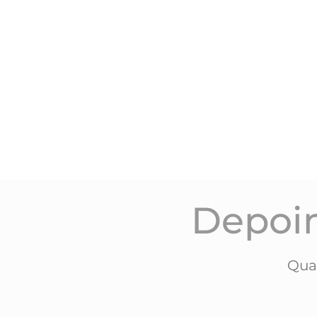
Retificado
Ferrugem Retifi
R$
189,00
R$
189,00
Pedir orçamento
Pedir orçame
Depoi
Qua