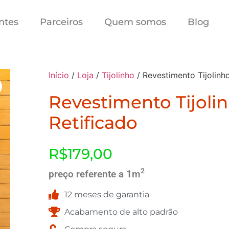
ntes
Parceiros
Quem somos
Blog
Início
/
Loja
/
Tijolinho
/ Revestimento Tijolinho
Revestimento Tijoli
Retificado
R$
179,00
2
preço referente a 1m
12 meses de garantia
Acabamento de alto padrão