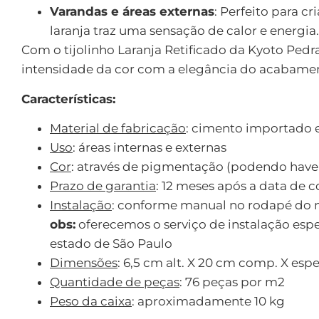
Varandas e áreas externas
: Perfeito para c
laranja traz uma sensação de calor e energia.
Com o tijolinho Laranja Retificado da Kyoto Ped
intensidade da cor com a elegância do acabamen
Características:
Material de fabricação
: cimento importado e
Uso
: áreas internas e externas
Cor
: através de pigmentação (podendo haver
Prazo de garantia
: 12 meses após a data de 
Instalação
: conforme manual no rodapé do n
obs:
oferecemos o serviço de instalação espe
estado de São Paulo
Dimensões
: 6,5 cm alt. X 20 cm comp. X esp
Quantidade de peças
: 76 peças por m2
Peso da caixa
: aproximadamente 10 kg