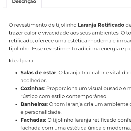
Descrição
Descrição
O revestimento de tijolinho
Laranja Retificado
da
trazer calor e vivacidade aos seus ambientes. O
retificado, oferece uma estética moderna e impac
tijolinho. Esse revestimento adiciona energia e 
Ideal para:
Salas de estar
: O laranja traz calor e vital
acolhedor.
Cozinhas
: Proporciona um visual ousado e
rústico com estilo contemporâneo.
Banheiros
: O tom laranja cria um ambiente
e personalidade.
Fachadas
: O tijolinho laranja retificado c
fachada com uma estética única e moderna.