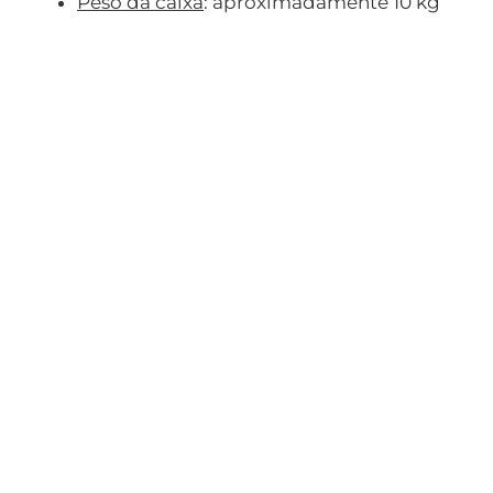
Peso da caixa
: aproximadamente 10 kg
Revestimento Tijolinho
Revestimento Tijolinho
Marrom
Cinza
R$
169,00
Avaliação
R$
169,00
5.00