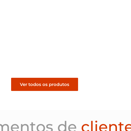
ablado Madeira
Revestimento Tablado Madeira
Cedro
R$
289,00
nto
Pedir orçamento
Ver todos os produtos
mentos de
client