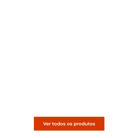
Revestimento Rockface
Revestimento Rockface
Cimentício Preto
Cimentício Bege
R$
229,00
R$
199,00
Pedir orçamento
Pedir orçamento
Ver todos os produtos