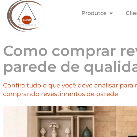
Produtos
Clie
Como comprar re
parede de qualid
Confira tudo o que você deve analisar para
comprando revestimentos de parede