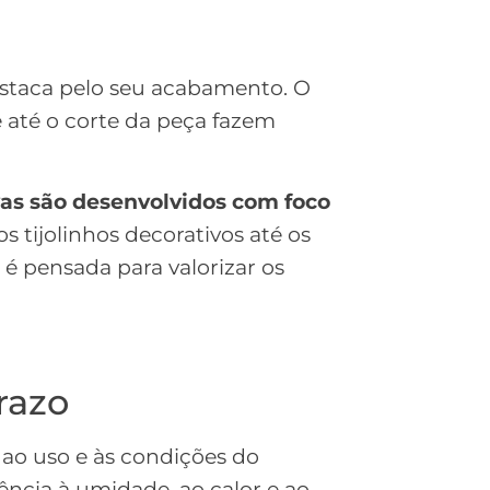
staca pelo seu acabamento. O
 e até o corte da peça fazem
as são desenvolvidos com foco
os tijolinhos decorativos até os
 é pensada para valorizar os
razo
ao uso e às condições do
tência à umidade, ao calor e ao